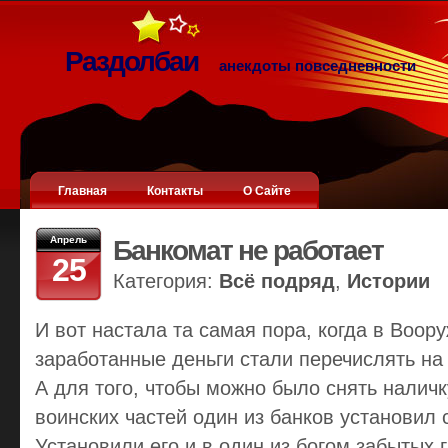
Раздолбаи
анекдоты повседневности
Главная
Контакты
О Сайте
Апрель
Банкомат не работает
25
Категория:
Всё подряд
,
Истории
И вот настала та самая пора, когда в Воо
заработанные деньги стали перечислять на
А для того, чтобы можно было снять наличк
воинских частей один из банков установил 
Установили его и в один из богом забытых 