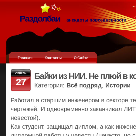
Раздолбаи
анекдоты повседневности
Главная
Контакты
О Сайте
Апрель
Байки из НИИ. Не плюй в к
27
Категория:
Всё подряд
,
Истории
Работал я старшим инженером в секторе те
чертежей. И одновременно заканчивал ЛИТ
невестой).
Как студент, защищал диплом, а как инжен
дипломной работы у невесты (нечасто, но с