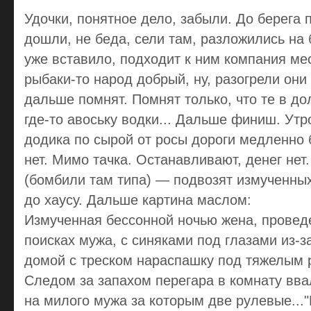
Удочки, понятное дело, забыли. До берега 
дошли, не беда, сели там, разложились на 
уже вставило, подходит к ним компания мес
рыбаки-то народ добрый, ну, разогрели они
дальше помнят. Помнят только, что те в до
где-то авоську водки... Дальше финиш. Ут
додика по сырой от росы дороги медленно 
нет. Мимо тачка. Останавливают, денег нет
(бомбили там типа) — подвозят измученны
до хаусу. Дальше картина маслом:
Измученная бессонной ночью жена, провед
поисках мужа, с синяками под глазами из-з
домой с треском нараспашку под тяжелым 
Следом за запахом перегара в комнату вва
на милого мужа за которым две рулевые...