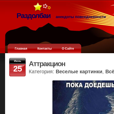
Раздолбаи
анекдоты повседневности
Главная
Контакты
О Сайте
Июнь
Аттракцион
25
Категория:
Веселые картинки
,
Вс