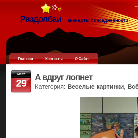
Раздолбаи
анекдоты повседневности
Главная
Контакты
О Сайте
Март
А вдруг лопнет
29
Категория:
Веселые картинки
,
Вс