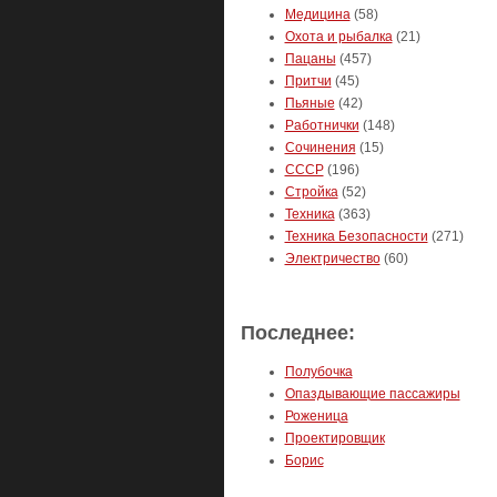
Медицина
(58)
Охота и рыбалка
(21)
Пацаны
(457)
Притчи
(45)
Пьяные
(42)
Работнички
(148)
Сочинения
(15)
СССР
(196)
Стройка
(52)
Техника
(363)
Техника Безопасности
(271)
Электричество
(60)
Последнее:
Полубочка
Опаздывающие пассажиры
Роженица
Проектировщик
Борис