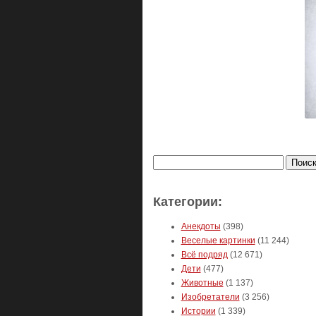
Найти:
Категории:
Анекдоты
(398)
Веселые картинки
(11 244)
Всё подряд
(12 671)
Дети
(477)
Животные
(1 137)
Изобретатели
(3 256)
Истории
(1 339)