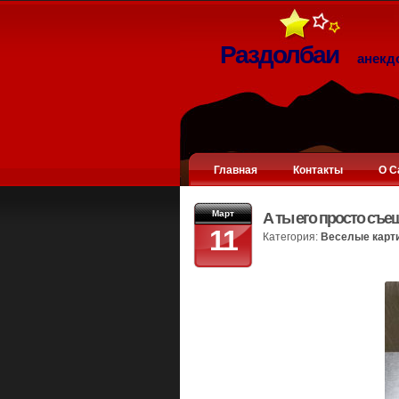
Раздолбаи
анекд
Главная
Контакты
О С
Март
А ты его просто съе
11
Категория:
Веселые карт