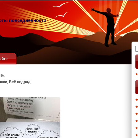
оты повседневности
Н
айте
шь
инки
,
Всё подряд