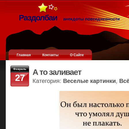
Раздолбаи
анекдоты повседневности
Главная
Контакты
О Сайте
Февраль
А то заливает
27
Категория:
Веселые картинки
,
Вс