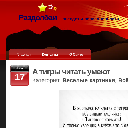
Раздолбаи
анекдоты повседневности
Главная
Контакты
О Сайте
Июль
А тигры читать умеют
17
Категория:
Веселые картинки
,
Вс