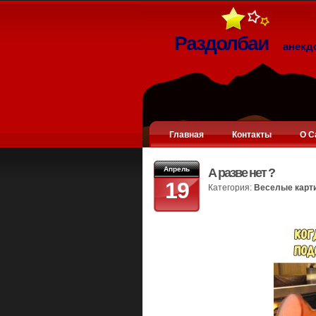
Раздолбаи
анекд
Главная
Контакты
О С
Апрель
А разве нет ?
19
Категория:
Веселые карт