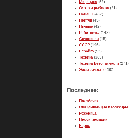
Медицина
(58)
Охота и рыбалка
(21)
Пацаны
(457)
Притчи
(45)
Пьяные
(42)
Работнички
(148)
Сочинения
(15)
СССР
(196)
Стройка
(52)
Техника
(363)
Техника Безопасности
(271)
Электричество
(60)
Последнее:
Полубочка
Опаздывающие пассажиры
Роженица
Проектировщик
Борис