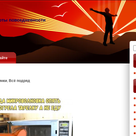
оты повседневности
Н
айте
инки
,
Всё подряд