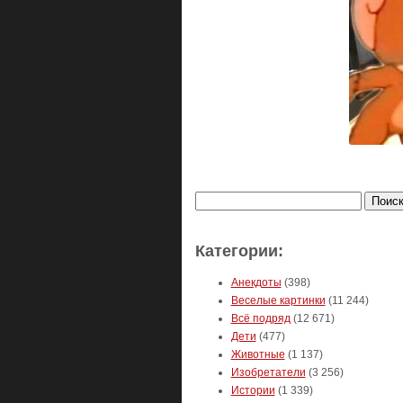
Найти:
Категории:
Анекдоты
(398)
Веселые картинки
(11 244)
Всё подряд
(12 671)
Дети
(477)
Животные
(1 137)
Изобретатели
(3 256)
Истории
(1 339)