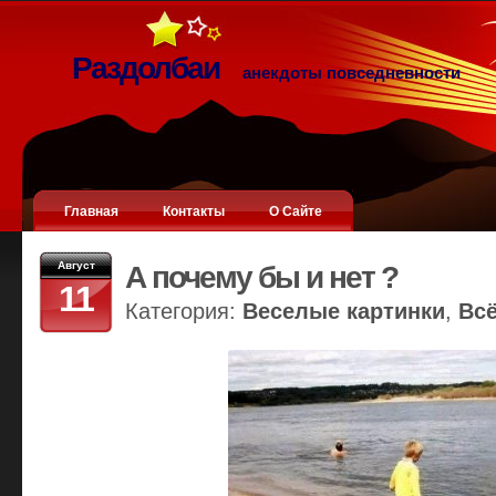
Раздолбаи
анекдоты повседневности
Главная
Контакты
О Сайте
Август
А почему бы и нет ?
11
Категория:
Веселые картинки
,
Вс