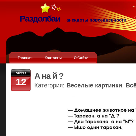
Раздолбаи
анекдоты повседневности
Главная
Контакты
О Сайте
Август
А на й ?
12
Категория:
Веселые картинки
,
Вс