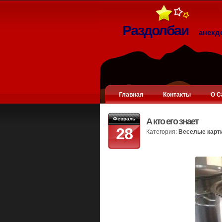
Раздолбаи
анекд
Главная
Контакты
О С
Февраль
А кто его знает
28
Категория:
Веселые карт