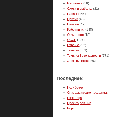
Медицина
(58)
Охота и рыбалка
(21)
Пацаны
(457)
Притчи
(45)
Пьяные
(42)
Работнички
(148)
Сочинения
(15)
СССР
(196)
Стройка
(52)
Техника
(363)
Техника Безопасности
(271)
Электричество
(60)
Последнее:
Полубочка
Опаздывающие пассажиры
Роженица
Проектировщик
Борис