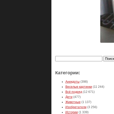
Найти:
Категории:
Анекдоты
(398)
Веселые картинки
(11 244)
Всё подряд
(12 671)
Дети
(477)
Животные
(1 137)
Изобретатели
(3 256)
Истории
(1 339)