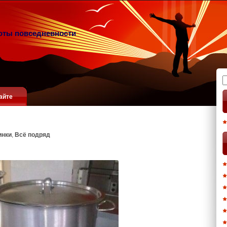
оты повседневности
Н
айте
инки
,
Всё подряд