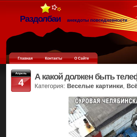
Раздолбаи
анекдоты повседневности
Главная
Контакты
О Сайте
Апрель
А какой должен быть теле
4
Категория:
Веселые картинки
,
Вс