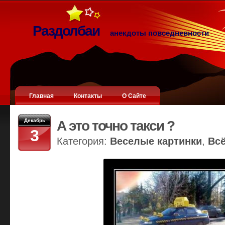
Раздолбаи
анекдоты повседневности
Главная
Контакты
О Сайте
Декабрь
А это точно такси ?
3
Категория:
Веселые картинки
,
Вс