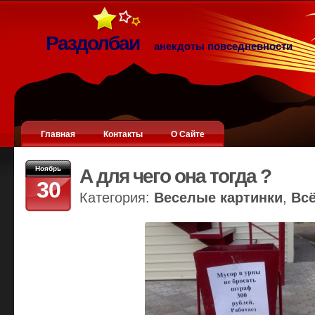
Раздолбаи
анекдоты повседневности
Главная
Контакты
О Сайте
Ноябрь
А для чего она тогда ?
30
Категория:
Веселые картинки
,
Вс