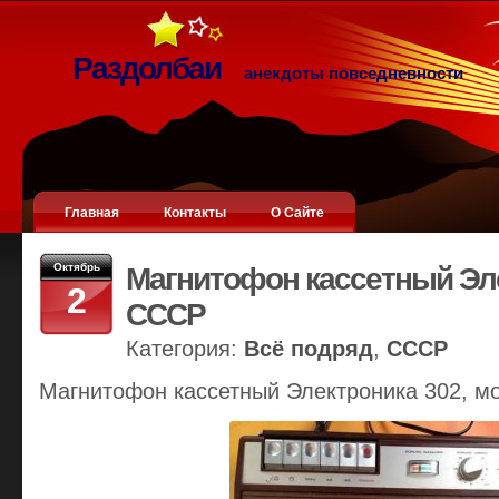
Раздолбаи
анекдоты повседневности
Главная
Контакты
О Сайте
Октябрь
Магнитофон кассетный Эле
2
СССР
Категория:
Всё подряд
,
СССР
Магнитофон кассетный Электроника 302, мо