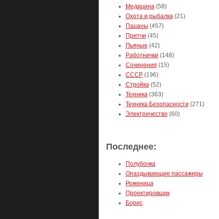
Медицина
(58)
Охота и рыбалка
(21)
Пацаны
(457)
Притчи
(45)
Пьяные
(42)
Работнички
(148)
Сочинения
(15)
СССР
(196)
Стройка
(52)
Техника
(363)
Техника Безопасности
(271)
Электричество
(60)
Последнее:
Полубочка
Опаздывающие пассажиры
Роженица
Проектировщик
Борис