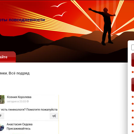
оты повседневности
Н
айте
инки
,
Всё подряд