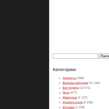
Найти:
Категории:
Анекдоты
(398)
Веселые картинки
(11 244)
Всё подряд
(12 671)
Дети
(477)
Животные
(1 137)
Изобретатели
(3 256)
Истории
(1 339)