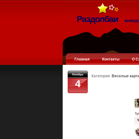
Раздолбаи
анекд
Главная
Контакты
О С
Ноябрь
Категория:
Веселые карт
4