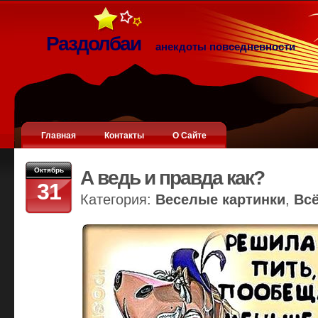
Раздолбаи
анекдоты повседневности
Главная
Контакты
О Сайте
Октябрь
А ведь и правда как?
31
Категория:
Веселые картинки
,
Вс